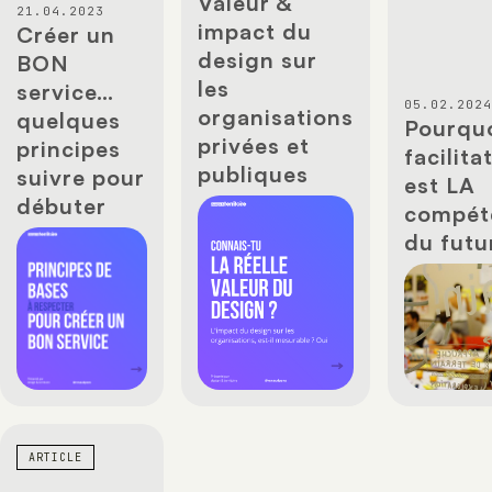
Valeur &
21.04.2023
impact du
Créer un
design sur
BON
les
service…
05.02.202
organisations
quelques
Pourquo
privées et
principes
facilita
publiques
suivre pour
est LA
débuter
compét
du futu
ARTICLE