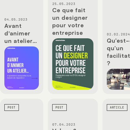
25.05.2023
Ce que fait
un designer
04.05.2023
pour votre
Avant
entreprise
d'animer
02.02.202
Qu’est-
un atelier…
qu’un
facilita
?
POST
POST
ARTICLE
07.04.2023