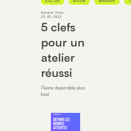
ATELIER
DESIGN
WORKSHOP
I
Renaud Pons
23.05.2023
5 clefs
pour un
atelier
réussi
{Texte disponible plus
bas}